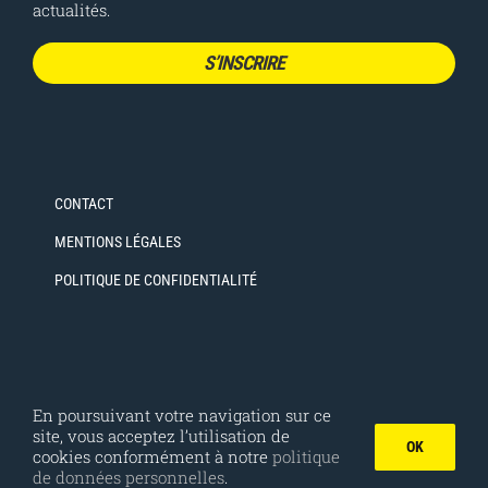
actualités.
S’INSCRIRE
CONTACT
MENTIONS LÉGALES
POLITIQUE DE CONFIDENTIALITÉ
En poursuivant votre navigation sur ce
site, vous acceptez l’utilisation de
OK
cookies conformément à notre
politique
COPYRIGHT 2019 FSTT | Tous droits réservés |
Provaltis -
Studio CREATIONIMPRESSION.com
de données personnelles
.