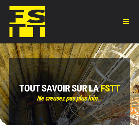
Skip
to
content
TOUT SAVOIR SUR LA
FSTT
Ne creusez pas plus loin...