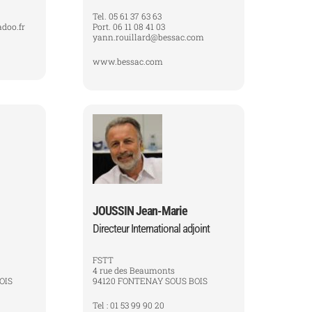
Tel. 05 61 37 63 63
doo.fr
Port. 06 11 08 41 03
yann.rouillard@bessac.com
www.bessac.com
JOUSSIN Jean-Marie
Directeur International adjoint
FSTT
4 rue des Beaumonts
OIS
94120 FONTENAY SOUS BOIS
Tel : 01 53 99 90 20