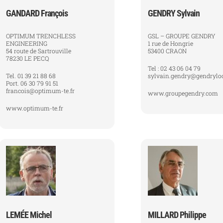
GANDARD François
GENDRY Sylvain
OPTIMUM TRENCHLESS
GSL – GROUPE GENDRY
ENGINEERING
1 rue de Hongrie
54 route de Sartrouville
53400 CRAON
78230 LE PECQ
Tel : 02 43 06 04 79
Tel. 01 39 21 88 68
sylvain.gendry@gendrylo
Port. 06 30 79 91 51
francois@optimum-te.fr
www.groupegendry.com
www.optimum-te.fr
LEMÉE Michel
MILLARD Philippe