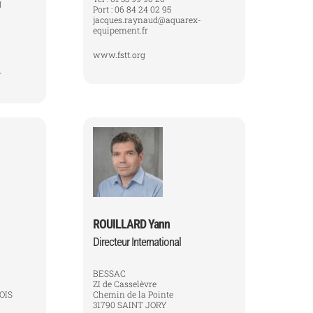
N
Port : 06 84 24 02 95
jacques.raynaud@aquarex-
equipement.fr
www.fstt.org
r
ROUILLARD Yann
Directeur International
BESSAC
ZI de Casselèvre
OIS
Chemin de la Pointe
31790 SAINT JORY