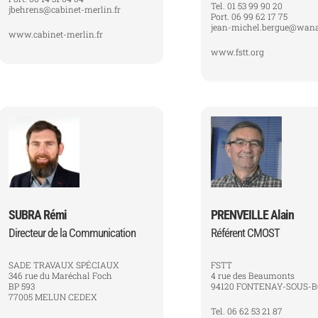
Tel. 01 53 99 90 20
jbehrens@cabinet-merlin.fr
Port. 06 99 62 17 75
jean-michel.bergue@wana
www.cabinet-merlin.fr
www.fstt.org
SUBRA Rémi
PRENVEILLE Alain
Directeur de la Communication
Référent CMOST
SADE TRAVAUX SPÉCIAUX
FSTT
346 rue du Maréchal Foch
4 rue des Beaumonts
BP 593
94120 FONTENAY-SOUS-B
77005 MELUN CEDEX
Tel. 06 62 53 21 87