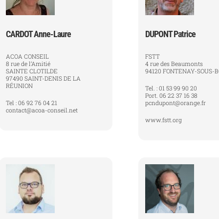
CARDOT Anne-Laure
DUPONT Patrice
ACOA CONSEIL
FSTT
8 rue de l’Amitié
4 rue des Beaumonts
SAINTE CLOTILDE
94120 FONTENAY-SOUS-B
97490 SAINT-DENIS DE LA
RÉUNION
Tel. : 01 53 99 90 20
Port. 06 22 37 16 38
Tel : 06 92 76 04 21
pcndupont@orange.fr
contact@acoa-conseil.net
www.fstt.org