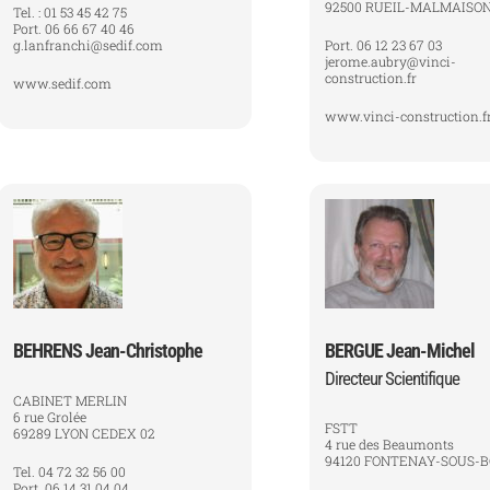
92500 RUEIL-MALMAISO
Tel. : 01 53 45 42 75
Port. 06 66 67 40 46
g.lanfranchi@sedif.com
Port. 06 12 23 67 03
jerome.aubry@vinci-
construction.fr
www.sedif.com
www.vinci-construction.f
BEHRENS Jean-Christophe
BERGUE Jean-Michel
Directeur Scientifique
CABINET MERLIN
6 rue Grolée
FSTT
69289 LYON CEDEX 02
4 rue des Beaumonts
94120 FONTENAY-SOUS-B
Tel. 04 72 32 56 00
Port. 06 14 31 04 04