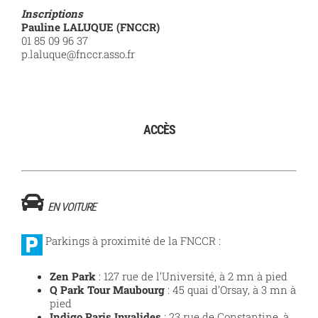
Inscriptions
Pauline LALUQUE (FNCCR)
01 85 09 96 37
p.laluque@fnccr.asso.fr
ACCÈS
EN VOITURE
Parkings à proximité de la FNCCR :
Zen Park
: 127 rue de l’Université, à 2 mn à pied
Q Park Tour Maubourg
: 45 quai d’Orsay, à 3 mn à
pied
Indigo Paris Invalides
: 23 rue de Constantine, à